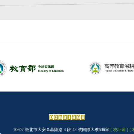
10607 臺北市大安區基隆路 4 段 43 號國際大樓606室
[ 校址圖 ]
[