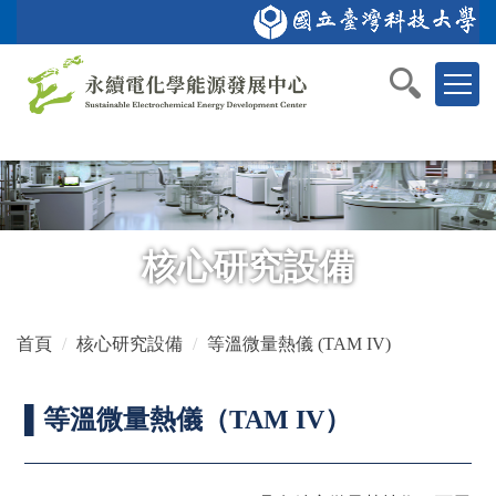
跳
到
回首頁
學校首頁
化學工程系
應用科技研究所
English
主
要
內
容
區
塊
核心研究設備
首頁
核心研究設備
等溫微量熱儀 (TAM IV)
▌等溫微量熱儀（TAM IV）