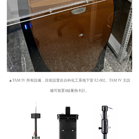
▲TAM IV 所有設備，目前設置在台科化工系地下室 E2-002。TAM IV 主設
備可裝置4組量熱卡計。